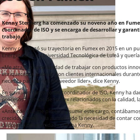
Kenny Stenberg ha comenzado su noveno año en Fumex
coordinador de ISO y se encarga de desarrollar y garant
trabajo.
Kenny comenzó su trayectoria en Fumex en 2015 en un pue
Energética en la Universidad Tecnológica de Luleå y querí
«Me atrajo la oportunidad de trabajar con productos inn
enriquecedor trabajar con clientes internacionales duran
necesita para ser un proveedor líder», dice Kenny.
En su nuevo cargo como coordinador de ISO, Kenny ha dado
procesos internos de Fumex relacionados con la calidad, la
«Antes de que me pidieran asumir este cargo, contábamos
crecido, también ha aumentado la necesidad de contar c
dado esta oportunidad», afirma Kenny.