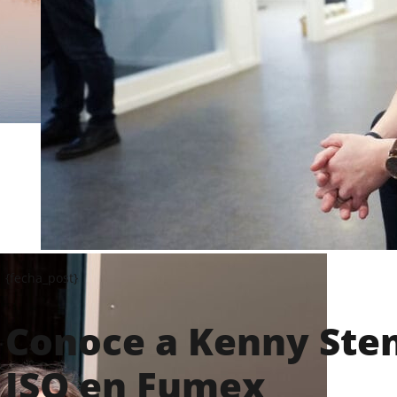
{fecha_post}
Conoce a Kenny Ste
ISO en Fumex