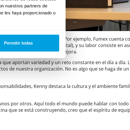
con nuestros partners de
ue les haya proporcionado o
iencia y capacidad analítica. Por ejemplo, Fumex cuenta con
Permitir todas
sistema de gestión medioambiental), y su labor consiste en 
e control, documentación y mejora.
 que aportan variedad y un reto constante en el día a día. L
ctos de nuestra organización. No es algo que se haga de un 
onsabilidades, Kenny destaca la cultura y el ambiente fam
nos por otros. Aquí todo el mundo puede hablar con todo
icina que se está construyendo, creo que el espíritu de equ